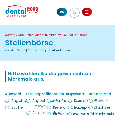
dental 2000 – der Partner für Ihre Praxis und Ihr Labor.
Stellenbörse
dental 2000
|
Consulting
|
Stellenbörse
Bitte wählen Sie die gewünschten
Merkmale aus.
Auswahl
Stellenprofil
Fachrichtung
Praxisart
Bundesland
Angebot
Angestellter Zahnarzt
Allg. Zahnmedizin
Dentallabor
Bayern
(m/w/d)
Suche
Kieferorthopädie
Einzelpraxis
Sachsen
Assistenzzahnarzt
Kinderzahnheilkunde
Gemeinschaftspraxis
Sachsen-