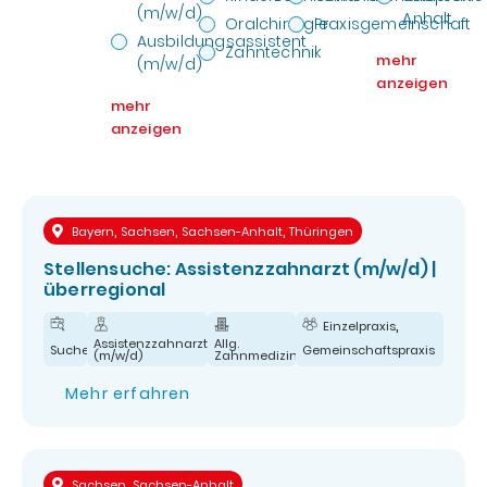
(m/w/d)
Anhalt
Oralchirurgie
Praxisgemeinschaft
Ausbildungsassistent
Zahntechnik
mehr
(m/w/d)
anzeigen
mehr
anzeigen
,
,
,
Bayern
Sachsen
Sachsen-Anhalt
Thüringen
Stellensuche: Assistenzzahnarzt (m/w/d) |
überregional
,
Einzelpraxis
Assistenzzahnarzt
Allg.
Suche
Gemeinschaftspraxis
(m/w/d)
Zahnmedizin
Mehr erfahren
,
Sachsen
Sachsen-Anhalt