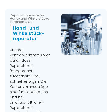
Wartung für
Röntgengeräte,
Autoklaven sowie
Reparaturservice für
Hand- und Winkelstücke,
Druckluft- und
Turbinen & Co
Sauganlagen erfolgt
Hand- und
einschließlich der
Winkelstück­
elektrischen Prüfung
reparatur
und Dokumentation
nach
EN 50678 bzw.
Unsere
EN50699
.
Zentralwerkstatt sorgt
dafür, dass
Reparaturen
Ihre Vorteile:
fachgerecht,
zuverlässig und
Vermeidung
schnell erfolgen. Die
von
Kostenvoranschläge
Ausfallzeiten
sind für Sie kostenlos
durch
und bei
präventive
unwirtschaftlichen
Maßnahmen
Reparaturen
Verlängerung