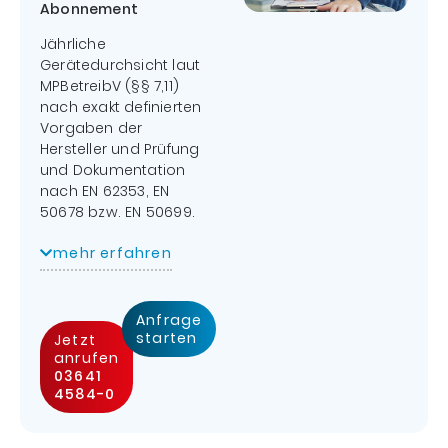
Abonnement
Jährliche
Gerätedurchsicht laut
MPBetreibV (§§ 7,11)
nach exakt definierten
Vorgaben der
Hersteller und Prüfung
und Dokumentation
nach EN 62353, EN
50678 bzw. EN 50699.
In der Gerätewartung
mehr erfahren
für
Behandlungseinheiten
sind die
jährliche
Anfrage
Amalgamabscheiderprüfung
starten
Jetzt
und
anrufen
03641
Sicherheitstechnische
4584-0
Kontrolle (STK) mit
Dokumentation
integriert
. Die