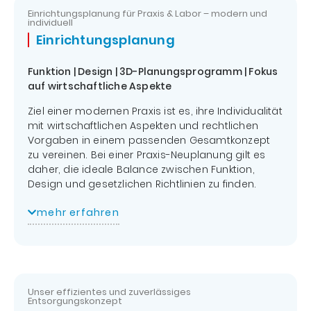
Konzeption,
der
Einrichtungsplanung für Praxis & Labor – modern und
bedarfsgerechte
gesetzlichen
Sie profitieren von
individuell
Auswahl
Vorschriften
zahlreichen Vorteilen
Einrichtungs­planung
sämtlicher
und wir garantieren
Dokumentation
Komponenten
einen effektiven Ablauf
der Prüfungen
Funktion | Design | 3D-Planungsprogramm | Fokus
und eine kompetente
Individuelle
Sicherheit
auf wirtschaftliche Aspekte
Durchführung.
Serverlösungen
durch
Überzeugt? Dann
Ziel einer modernen Praxis ist es, ihre Individualität
Umsetzung
fachliche
lassen Sie uns direkt
mit wirtschaftlichen Aspekten und rechtlichen
der Planung,
Kompetenz
wissen, was wir für Sie
Vorgaben in einem passenden Gesamtkonzept
Beschaffung
Kostengünstig
tun können.
zu vereinen. Bei einer Praxis-Neuplanung gilt es
der
durch
daher, die ideale Balance zwischen Funktion,
Ressourcen
automatisierten
Design und gesetzlichen Richtlinien zu finden.
Integration /
Mess- und
Einbinden von
Prüfablauf
Im
mehr erfahren
persönlichen Gespräch
zeigen wir Ihnen die
Dentalgeräten
individuellen Anforderungen an Ihre neuen Räume
(Röntgengeräte,
und erstellen darauf basierend die ersten
intraorale Kameras,
Als Kunde unseres
Entwurfszeichnungen.
Scanner,
Premiumbetreuungs-
Unsere
Serviceleistung umfasst auf Wunsch
Sterilisationsgeräte)
Abonnements
neben Einrichtungs- und Installationsplänen auch
Unser effizientes und zuverlässiges
Software
genießen Sie zudem
abgestimmte Licht- und Farbkonzepte.
Entsorgungskonzept
Installation