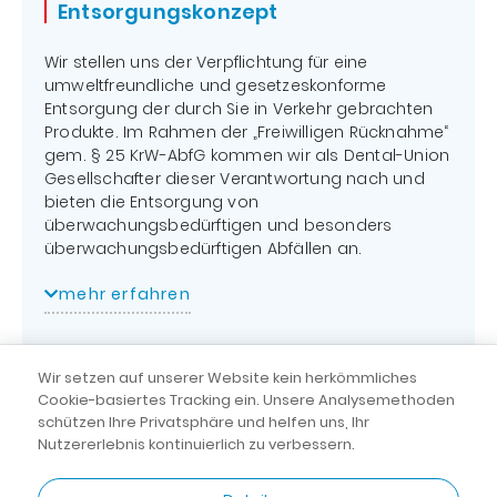
den Vorteil
, dass wir
Entsorgungs­konzept
und
Sehen Sie selbst – mit unserem
3D-
für Sie kostenlos die
Updates
Planungsprogramm
visualisieren wir für Sie die
Erstellung und Pflege
Wir stellen uns der Verpflichtung für eine
gesamte Planung Ihrer Praxis oder Ihres Labors.
Betrieb des IT-
des
umweltfreundliche und gesetzeskonforme
Systems,
Bestandsverzeichnisses
Nicht nur in der Planung, sondern auch während
Entsorgung der durch Sie in Verkehr gebrachten
Erfolgskontrolle
und die Überwachung
der
Realisierung im Rahmen einer Objekt- und
Produkte. Im Rahmen der „Freiwilligen Rücknahme“
und
der Prüffristen für die
Baubetreuung
achten wir darauf, dass das
gem. § 25 KrW-AbfG kommen wir als Dental-Union
Überwachung
elektrischen,
gewünschte Ergebnis zu Ihrer vollsten
Gesellschafter dieser Verantwortung nach und
der
prüfpflichtigen Geräte
Zufriedenheit erreicht wird.
bieten die Entsorgung von
Zielerreichung
übernehmen.
überwachungsbedürftigen und besonders
Unser Ziel ist es, für Sie die optimalen räumlichen
Optimierung
überwachungsbedürftigen Abfällen an.
Voraussetzungen zu erschaffen, um somit den
und
Grundstein für eine erfolgreiche Praxis zu legen.
Fehleranalyse
Die logistische und
mehr erfahren
administrative Abwicklung
von IT-
inkl. Entsorgungsnachweis
sind Bestandteile
Prozessen
unseres Services.
Datensicherheitsmanagement:
Broschüre ansehen
Wir setzen auf unserer Website kein herkömmliches
Laufende Betreuung des IT-
Cookie-basiertes Tracking ein. Unsere Analysemethoden
Systems, Wartung und
Unsere Leistungen für Sie
:
schützen Ihre Privatsphäre und helfen uns, Ihr
Sicherheitsanalyse sowie
Nutzererlebnis kontinuierlich zu verbessern.
Notfallmanagement
Entsorgung von Dental-Abfällen aus
AGB
|
Datenschutz
© dental 2000
Rundum-sorglos-
Ihrer Zahnarztpraxis oder Ihrem Labor
|
Impressum