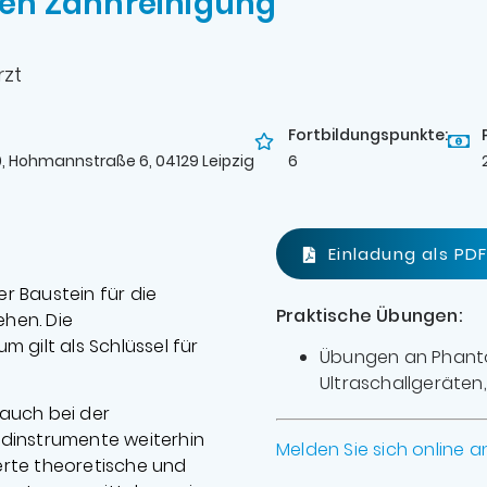
len Zahnreinigung
rzt
Fortbildungspunkte:
, Hohmannstraße 6, 04129 Leipzig
6
Einladung als PD
er Baustein für die
Praktische Übungen:
hen. Die
 gilt als Schlüssel für
Übungen an Phanto
Ultraschallgeräten
auch bei der
ndinstrumente weiterhin
Melden Sie sich online a
ierte theoretische und