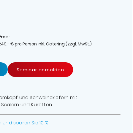
Preis:
249,- € pro Person inkl. Catering (zzgl. MwSt.)
F
Seminar anmelden
mkopf und Schweinekiefern mit
, Scalern und Küretten
n und sparen Sie 10 %!