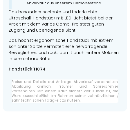
Abverkauf aus unserem Demobestand
Das besonders schlanke und federleichte
Ultraschall-Handstück mit LED-Licht bietet bei der
Arbeit mit dem Varios Combi Pro stets guten
Zugang und überragende Sicht.
Das höchst ergonomische Handstück mit extrem
schlanker Spitze vermittelt eine hervorragende
Beweglichkeit und rückt damit auch hintere Molaren
in erreichbare Nähe.
Handstück T1074
Preise und Details auf Anfrage. Abverkauf vorbehalten.
Abbildung ähnlich. Irrtümer und Schreibfehler
vorbehalten. Mit einem Kauf sichert der Kunde zu, die
Ware ausschließlich im Rahmen seiner zahnärztlichen /
zahntechnischen Tätigkeit zu nutzen.