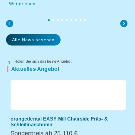
Weiterlesen
W
Alle News ansehen
Holen Sie sich das beste Angebot
Aktuelles Angebot
orangedental EASY Mill Chairside Fräs- &
D
Schleifmaschinen
W
Sonderpreis ab 25.110 €