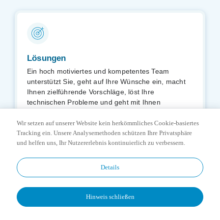
Lösungen
Ein hoch motiviertes und kompetentes Team
unterstützt Sie, geht auf Ihre Wünsche ein, macht
Ihnen zielführende Vorschläge, löst Ihre
technischen Probleme und geht mit Ihnen
gemeinsam in die Zukunft.
Wir setzen auf unserer Website kein herkömmliches Cookie-basiertes
Bei sämtlichen Fragen entwickeln wir gemeinsam
Weiterlesen
Tracking ein. Unsere Analysemethoden schützen Ihre Privatsphäre
mit Ihnen die optimale und effektive Lösung für Ihre
und helfen uns, Ihr Nutzererlebnis kontinuierlich zu verbessern.
Praxis und Ihr Labor.
Details
Vom täglichen Verbrauchsmaterial über dentale
Investitionsgüter, Wartung Ihrer Geräte, individuell
auf Ihre Bedürfnisse abgestimmte technische
Hinweis schließen
Dienstleistungen, bis hin zur kompletten
Portfolio
Praxiseinrichtung sind wir als kompetenter