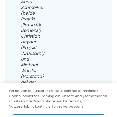
Anna
Schmeißer
(beide
Projekt
„Paten für
Demenz“),
Christian
Heyder
(Projekt
„NAHbarn“)
und
Michael
Wutzler
(Vorstand)
bei der
Scheckübergabe.
Wir setzen auf unserer Website kein herkömmliches
Cookie-basiertes Tracking ein. Unsere Analysemethoden
schützen Ihre Privatsphäre und helfen uns, Ihr
Nutzererlebnis kontinuierlich zu verbessern.
AGB
|
Datenschutz
© dental 2000
Rundum-sorglos-