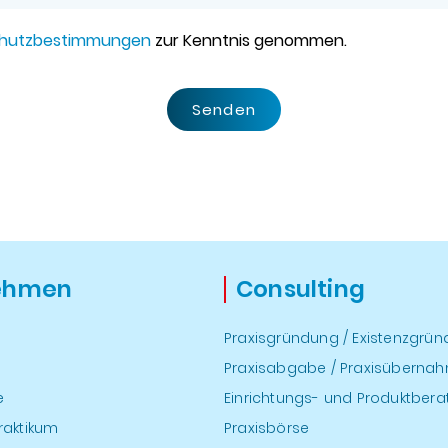
hutzbestimmungen
zur Kenntnis genommen.
Senden
ehmen
Consulting
Praxisgründung / Existenzgrü
Praxisabgabe / Praxisüberna
e
Einrichtungs- und Produktber
raktikum
Praxisbörse