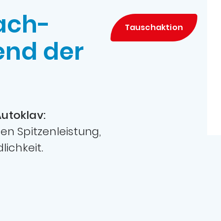
ach­
Tauschaktion
end der
utoklav:
en Spitzenleistung,
ichkeit.