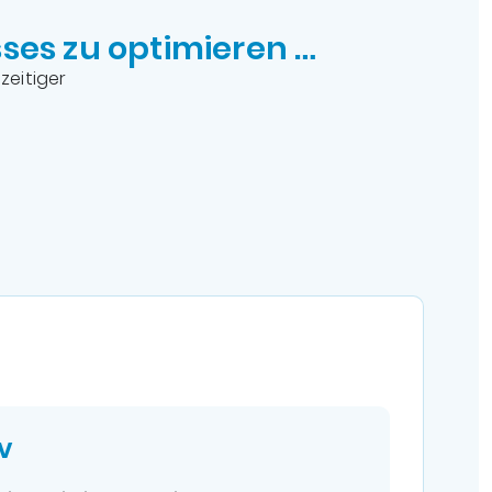
sses zu optimieren …
zeitiger
v