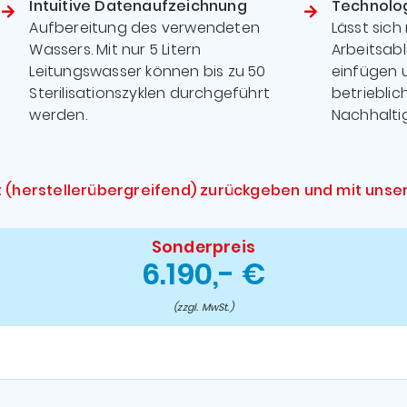
Intuitive Datenaufzeichnung
Technolog
Aufbereitung des verwendeten
Lässt sich
Wassers. Mit nur 5 Litern
Arbeitsab
Leitungswasser können bis zu 50
einfügen 
Sterilisationszyklen durchgeführt
betrieblic
werden.
Nachhaltig
t (herstellerübergreifend) zurückgeben und mit unse
Sonderpreis
6.190,- €
(zzgl. MwSt.)