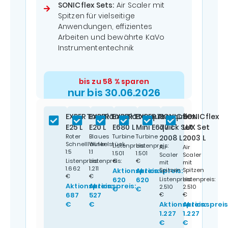
SONICflex Sets:
Air Scaler mit
Spitzen für vielseitige
Anwendungen, effizientes
Arbeiten und bewährte KaVo
Instrumententechnik
bis zu 58 % sparen
nur bis 30.06.2026
(zzgl. MwSt.)
EXPERTmatic
EXPERTmatic
EXPERTtorque
EXPERTtorque
SONICflex
SONICflex
E25 L
E20 L
E680 L
Mini E677 L
quick Set
LUX Set
Roter
Blaues
Turbine
Turbine
2008 L
2003 L
Schnellläufer
Winkelstück
Listenpreis:
Listenpreis:
Air
Air
1:5
1:1
1.501
1.501
Scaler
Scaler
Listenpreis:
Listenpreis:
€
€
mit
mit
1.662
1.211
Aktionspreis:
Aktionspreis:
Spitzen
Spitzen
€
€
620
620
Listenpreis:
Listenpreis:
Aktionspreis:
Aktionspreis:
2.510
2.510
€
€
687
527
€
€
€
€
Aktionspreis:
Aktionspreis
1.227
1.227
€
€