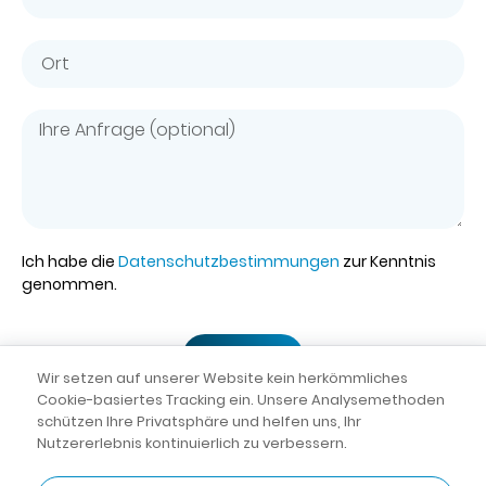
Ich habe die
Datenschutzbestimmungen
zur Kenntnis
genommen.
Senden
Wir setzen auf unserer Website kein herkömmliches
Cookie-basiertes Tracking ein. Unsere Analysemethoden
schützen Ihre Privatsphäre und helfen uns, Ihr
AGB
|
Datenschutz
Nutzererlebnis kontinuierlich zu verbessern.
© dental 2000
Rundum-sorglos-
|
Impressum
Lösung von