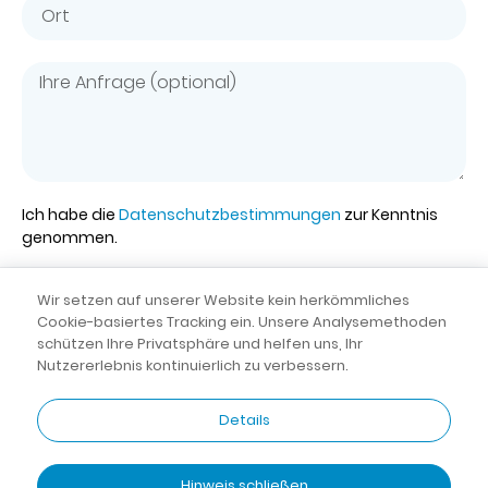
Ich habe die
Datenschutzbestimmungen
zur Kenntnis
genommen.
Wir setzen auf unserer Website kein herkömmliches
Senden
Cookie-basiertes Tracking ein. Unsere Analysemethoden
schützen Ihre Privatsphäre und helfen uns, Ihr
Nutzererlebnis kontinuierlich zu verbessern.
AGB
|
Datenschutz
© dental 2000
Rundum-sorglos-
|
Impressum
Details
Lösung von
Jenanet
Hinweis schließen