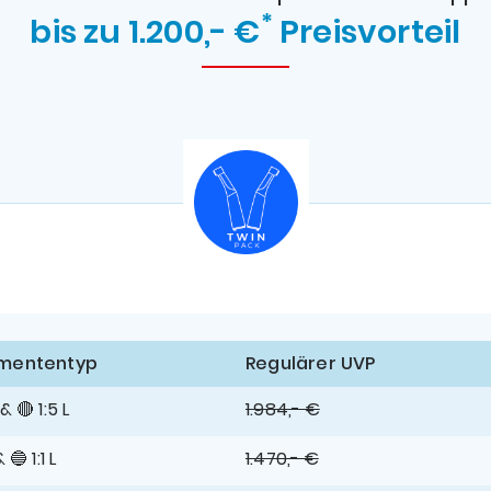
*
bis zu 1.200,- €
Preisvorteil
­menten­typ
Regulärer UVP
 & 🔴 1:5 L
1.984,- €
& 🔵 1:1 L
1.470,- €