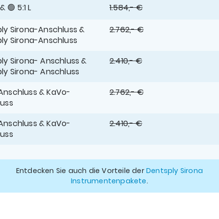
 & 🟢 5:1 L
1.584,- €
ly Sirona-Anschluss &
2.762,- €
ly Sirona-Anschluss
ly Sirona- Anschluss &
2.410,- €
ly Sirona- Anschluss
Anschluss & KaVo-
2.762,- €
luss
Anschluss & KaVo-
2.410,- €
luss
Entdecken Sie auch die Vorteile der
Dentsply Sirona
Instrumentenpakete
.