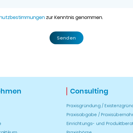
hutzbestimmungen
zur Kenntnis genommen.
Senden
ehmen
Consulting
Praxisgründung / Existenzgrü
Praxisabgabe / Praxisüberna
e
Einrichtungs- und Produktber
raktikum
Praxisbörse