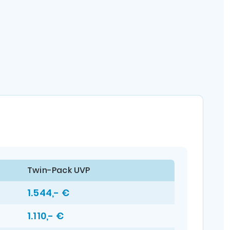
Twin-Pack UVP
1.544,- €
1.110,- €