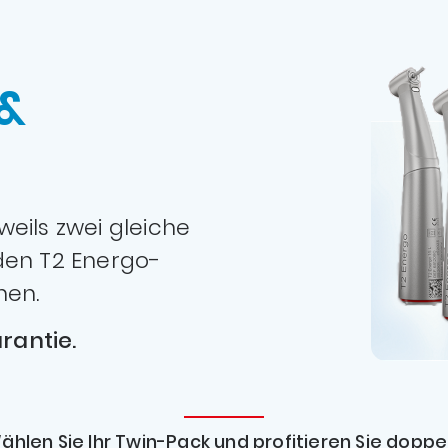
&
eils zwei gleiche
den T2 Energo-
nen.
rantie.
ählen Sie Ihr Twin-Pack und profitieren Sie doppel